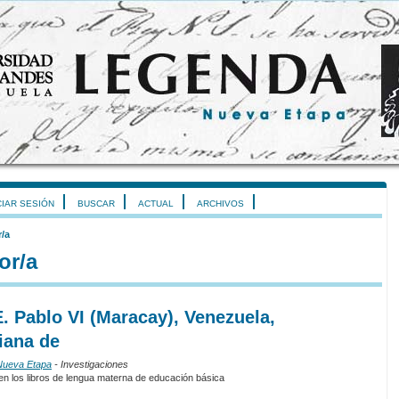
CIAR SESIÓN
BUSCAR
ACTUAL
ARCHIVOS
r/a
or/a
E. Pablo VI (Maracay), Venezuela,
iana de
 Nueva Etapa
- Investigaciones
 en los libros de lengua materna de educación básica