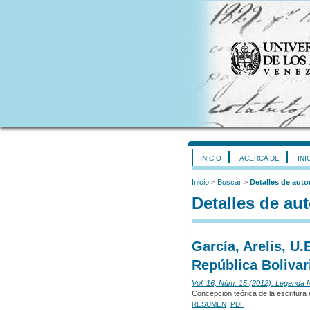
INICIO
ACERCA DE
INI
Inicio
>
Buscar
>
Detalles de auto
Detalles de aut
García, Arelis, U.
República Bolivar
Vol. 16, Núm. 15 (2012): Legenda
Concepción teórica de la escritura
RESUMEN
PDF