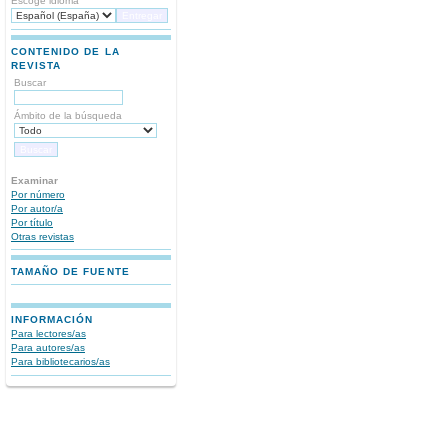
Escoge idioma
CONTENIDO DE LA
REVISTA
Buscar
Ámbito de la búsqueda
Examinar
Por número
Por autor/a
Por título
Otras revistas
TAMAÑO DE FUENTE
INFORMACIÓN
Para lectores/as
Para autores/as
Para bibliotecarios/as