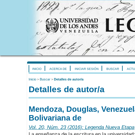
INICIO
ACERCA DE
INICIAR SESIÓN
BUSCAR
ACTU
Inicio
>
Buscar
>
Detalles de autor/a
Detalles de autor/a
Mendoza, Douglas, Venezuel
Bolivariana de
Vol. 20, Núm. 23 (2016): Legenda Nueva Etapa
La enseñanza de la escritura en la universidad