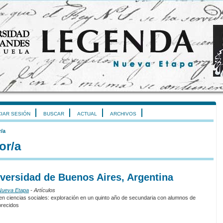
CIAR SESIÓN
BUSCAR
ACTUAL
ARCHIVOS
r/a
or/a
niversidad de Buenos Aires, Argentina
 Nueva Etapa
- Artículos
en ciencias sociales: exploración en un quinto año de secundaria con alumnos de
orecidos