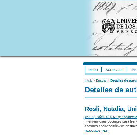
INICIO
ACERCA DE
INI
Inicio
>
Buscar
>
Detalles de auto
Detalles de aut
Rosli, Natalia, U
Vol. 17, Núm. 16 (2013): Legenda
Intervenciones docentes para leer 
sectores socioeconómicos desfav
RESUMEN
PDF