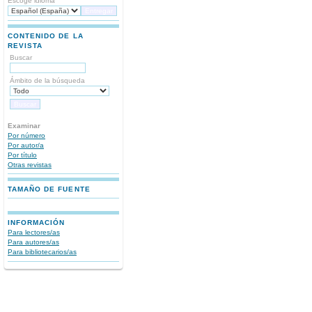
Escoge idioma
CONTENIDO DE LA
REVISTA
Buscar
Ámbito de la búsqueda
Examinar
Por número
Por autor/a
Por título
Otras revistas
TAMAÑO DE FUENTE
INFORMACIÓN
Para lectores/as
Para autores/as
Para bibliotecarios/as