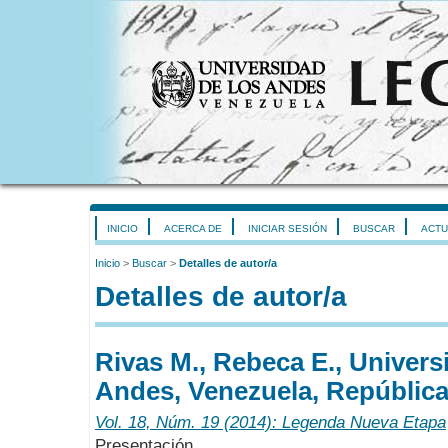
INICIO
ACERCA DE
INICIAR SESIÓN
BUSCAR
ACTU
Inicio
>
Buscar
>
Detalles de autor/a
Detalles de autor/a
Rivas M., Rebeca E., Univers
Andes, Venezuela, República
Vol. 18, Núm. 19 (2014): Legenda Nueva Etapa
Presentación