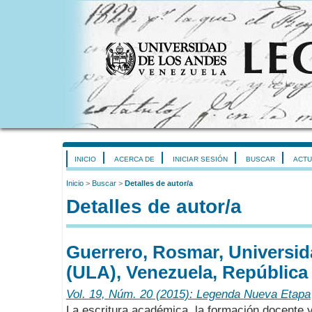
INICIO
ACERCA DE
INICIAR SESIÓN
BUSCAR
ACTU
Inicio
>
Buscar
>
Detalles de autor/a
Detalles de autor/a
Guerrero, Rosmar, Universi
(ULA), Venezuela, República 
Vol. 19, Núm. 20 (2015): Legenda Nueva Etapa
La escritura académica, la formación docente y 