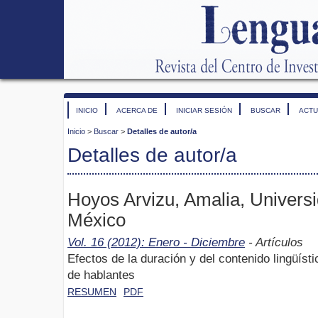
INICIO
ACERCA DE
INICIAR SESIÓN
BUSCAR
ACTU
Inicio
>
Buscar
>
Detalles de autor/a
Detalles de autor/a
Hoyos Arvizu, Amalia, Univers
México
Vol. 16 (2012): Enero - Diciembre
- Artículos
Efectos de la duración y del contenido lingüísti
de hablantes
RESUMEN
PDF