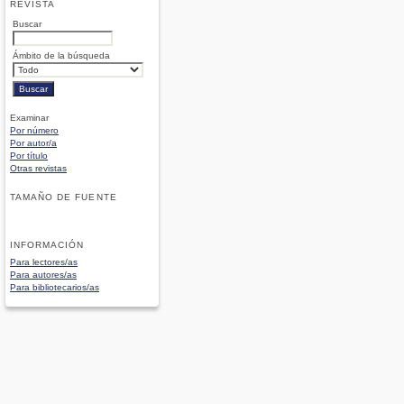
REVISTA
Buscar
Ámbito de la búsqueda
Examinar
Por número
Por autor/a
Por título
Otras revistas
TAMAÑO DE FUENTE
INFORMACIÓN
Para lectores/as
Para autores/as
Para bibliotecarios/as