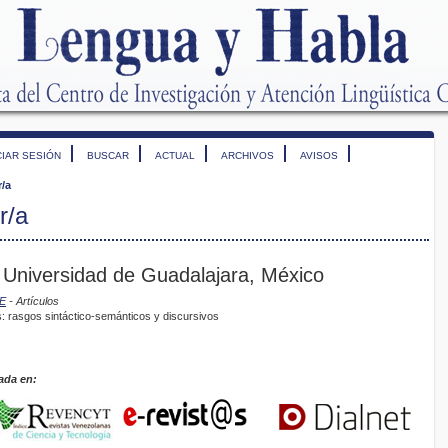
CIAR SESIÓN
BUSCAR
ACTUAL
ARCHIVOS
AVISOS
r/a
r/a
 Universidad de Guadalajara, México
RE
- Artículos
s: rasgos sintáctico-semánticos y discursivos
ada en: