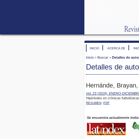
INICIO
ACERCA DE
INI
Inicio
>
Buscar
>
Detalles de auto
Detalles de auto
Hernánde, Brayan,
Vol. 23 (2019): ENERO-DICIEMB
Hipérboles en crónicas futbolística
RESUMEN
PDF
Se encuentra actualmente indiz