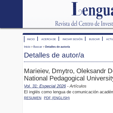
INICIO
ACERCA DE
INICIAR SESIÓN
BUSCAR
ACTU
Inicio
>
Buscar
>
Detalles de autor/a
Detalles de autor/a
Marieiev, Dmytro, Oleksandr 
National Pedagogical Universit
Vol. 31: Especial 2026
- Artículos
El inglés como lengua de comunicación académi
RESUMEN
PDF (ENGLISH)