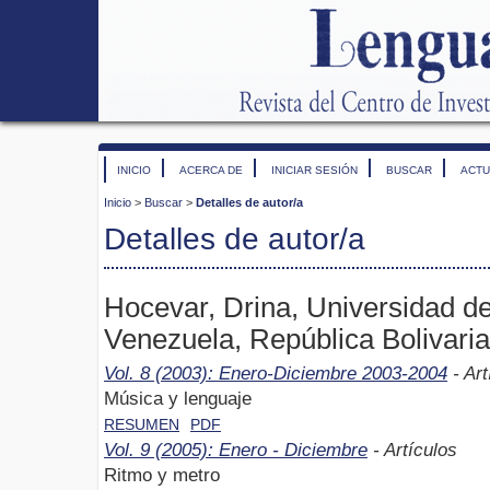
INICIO
ACERCA DE
INICIAR SESIÓN
BUSCAR
ACTU
Inicio
>
Buscar
>
Detalles de autor/a
Detalles de autor/a
Hocevar, Drina, Universidad d
Venezuela, República Bolivari
Vol. 8 (2003): Enero-Diciembre 2003-2004
- Art
Música y lenguaje
RESUMEN
PDF
Vol. 9 (2005): Enero - Diciembre
- Artículos
Ritmo y metro