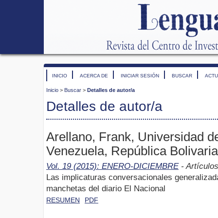
INICIO
ACERCA DE
INICIAR SESIÓN
BUSCAR
ACTU
Inicio
>
Buscar
>
Detalles de autor/a
Detalles de autor/a
Arellano, Frank, Universidad 
Venezuela, República Bolivari
Vol. 19 (2015): ENERO-DICIEMBRE
- Artículo
Las implicaturas conversacionales generalizada
manchetas del diario El Nacional
RESUMEN
PDF