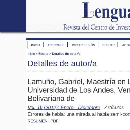
INICIO
ACERCA DE
INICIAR SESIÓN
BUSCAR
ACTU
Inicio
>
Buscar
>
Detalles de autor/a
Detalles de autor/a
Lamuño, Gabriel, Maestría en L
Universidad de Los Andes, Ven
Bolivariana de
Vol. 16 (2012): Enero - Diciembre
- Artículos
Errores de habla: una mirada al habla semi-con
RESUMEN
PDF