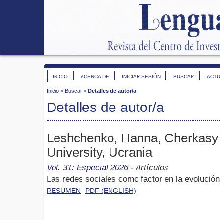
INICIO
ACERCA DE
INICIAR SESIÓN
BUSCAR
ACTU
Inicio
>
Buscar
>
Detalles de autor/a
Detalles de autor/a
Leshchenko, Hanna, Cherkasy 
University, Ucrania
Vol. 31: Especial 2026
- Artículos
Las redes sociales como factor en la evolución
RESUMEN
PDF (ENGLISH)