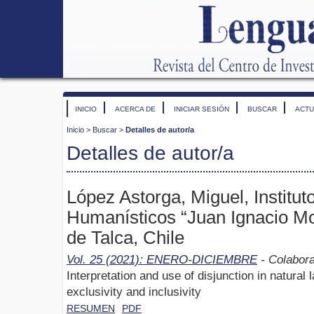
INICIO
ACERCA DE
INICIAR SESIÓN
BUSCAR
ACTU
Inicio
>
Buscar
>
Detalles de autor/a
Detalles de autor/a
López Astorga, Miguel, Institut
Humanísticos “Juan Ignacio Mo
de Talca, Chile
Vol. 25 (2021): ENERO-DICIEMBRE
- Colabor
Interpretation and use of disjunction in natural
exclusivity and inclusivity
RESUMEN
PDF