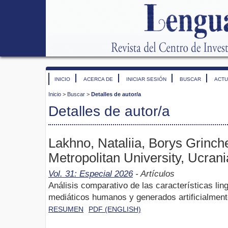
INICIO
ACERCA DE
INICIAR SESIÓN
BUSCAR
ACTU
Inicio
>
Buscar
>
Detalles de autor/a
Detalles de autor/a
Lakhno, Nataliia, Borys Grinch
Metropolitan University, Ucrani
Vol. 31: Especial 2026
- Artículos
Análisis comparativo de las características ling
mediáticos humanos y generados artificialmen
RESUMEN
PDF (ENGLISH)