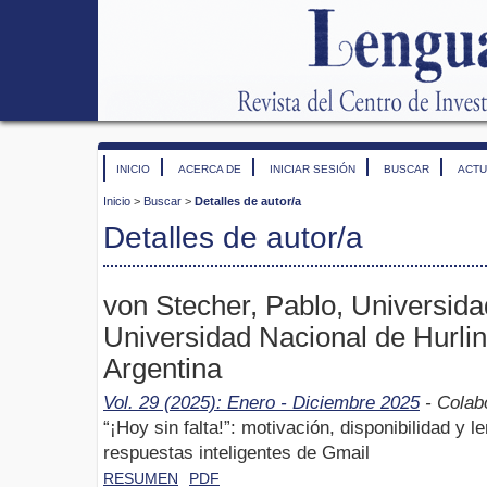
INICIO
ACERCA DE
INICIAR SESIÓN
BUSCAR
ACTU
Inicio
>
Buscar
>
Detalles de autor/a
Detalles de autor/a
von Stecher, Pablo, Universid
Universidad Nacional de Hur
Argentina
Vol. 29 (2025): Enero - Diciembre 2025
- Colab
“¡Hoy sin falta!”: motivación, disponibilidad y l
respuestas inteligentes de Gmail
RESUMEN
PDF