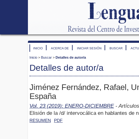
INICIO
ACERCA DE
INICIAR SESIÓN
BUSCAR
ACTU
Inicio
>
Buscar
>
Detalles de autor/a
Detalles de autor/a
Jiménez Fernández, Rafael, Un
España
Vol. 23 (2019): ENERO-DICIEMBRE
- Artículo
Elisión de la /d/ intervocálica en hablantes de n
RESUMEN
PDF