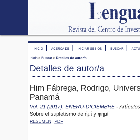
INICIO
ACERCA DE
INICIAR SESIÓN
BUSCAR
ACTU
Inicio
>
Buscar
>
Detalles de autor/a
Detalles de autor/a
Him Fábrega, Rodrigo, Univer
Panamá
Vol. 21 (2017): ENERO-DICIEMBRE
- Artículo
Sobre el supletismo de ἠμί y φημί
RESUMEN
PDF