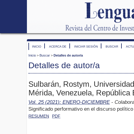
INICIO
ACERCA DE
INICIAR SESIÓN
BUSCAR
ACTU
Inicio
>
Buscar
>
Detalles de autor/a
Detalles de autor/a
Sulbarán, Rostym, Universidad
Mérida, Venezuela, República 
Vol. 25 (2021): ENERO-DICIEMBRE
- Colabor
Significado performativo en el discurso político
RESUMEN
PDF