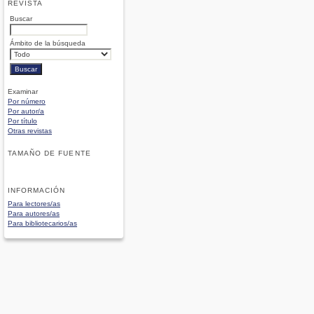
REVISTA
Buscar
Ámbito de la búsqueda
Examinar
Por número
Por autor/a
Por título
Otras revistas
TAMAÑO DE FUENTE
INFORMACIÓN
Para lectores/as
Para autores/as
Para bibliotecarios/as