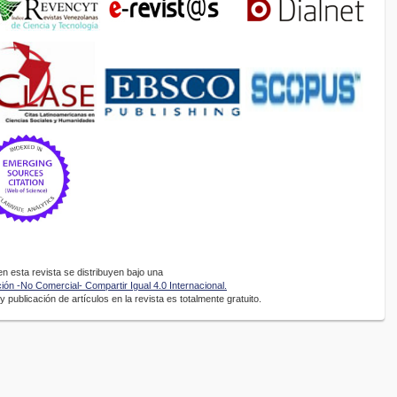
 esta revista se distribuyen bajo una
ón -No Comercial- Compartir Igual 4.0 Internacional.
 publicación de artículos en la revista es totalmente gratuito.