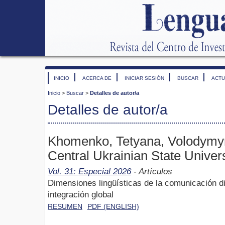
INICIO
ACERCA DE
INICIAR SESIÓN
BUSCAR
ACTU
Inicio
>
Buscar
>
Detalles de autor/a
Detalles de autor/a
Khomenko, Tetyana, Volodymy
Central Ukrainian State Univers
Vol. 31: Especial 2026
- Artículos
Dimensiones lingüísticas de la comunicación dig
integración global
RESUMEN
PDF (ENGLISH)