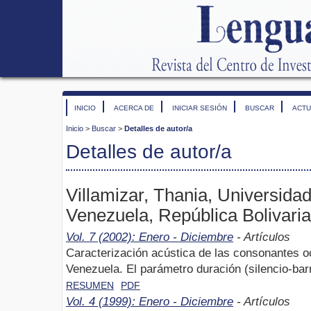
INICIO
ACERCA DE
INICIAR SESIÓN
BUSCAR
ACTU
Inicio
>
Buscar
>
Detalles de autor/a
Detalles de autor/a
Villamizar, Thania, Universida
Venezuela, República Bolivari
Vol. 7 (2002): Enero - Diciembre
- Artículos
Caracterización acústica de las consonantes o
Venezuela. El parámetro duración (silencio-ba
RESUMEN
PDF
Vol. 4 (1999): Enero - Diciembre
- Artículos