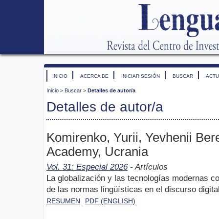
INICIO
ACERCA DE
INICIAR SESIÓN
BUSCAR
ACTU
Inicio
>
Buscar
>
Detalles de autor/a
Detalles de autor/a
Komirenko, Yurii, Yevhenii Ber
Academy, Ucrania
Vol. 31: Especial 2026
- Artículos
La globalización y las tecnologías modernas c
de las normas lingüísticas en el discurso digita
RESUMEN
PDF (ENGLISH)