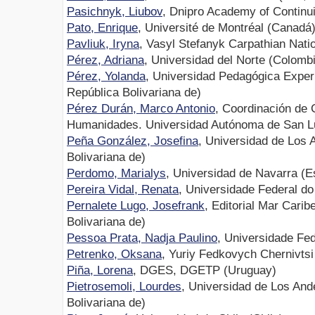
Pasichnyk, Liubov
, Dnipro Academy of Continu
Pato, Enrique
, Université de Montréal (Canadá
Pavliuk, Iryna
, Vasyl Stefanyk Carpathian Natio
Pérez, Adriana
, Universidad del Norte (Colomb
Pérez, Yolanda
, Universidad Pedagógica Exper
República Bolivariana de)
Pérez Durán, Marco Antonio
, Coordinación de 
Humanidades. Universidad Autónoma de San Lu
Peña González, Josefina
, Universidad de Los 
Bolivariana de)
Perdomo, Marialys
, Universidad de Navarra (
Pereira Vidal, Renata
, Universidade Federal do
Pernalete Lugo, Josefrank
, Editorial Mar Cari
Bolivariana de)
Pessoa Prata, Nadja Paulino
, Universidade Fed
Petrenko, Oksana
, Yuriy Fedkovych Chernivtsi
Piña, Lorena
, DGES, DGETP (Uruguay)
Pietrosemoli, Lourdes
, Universidad de Los And
Bolivariana de)