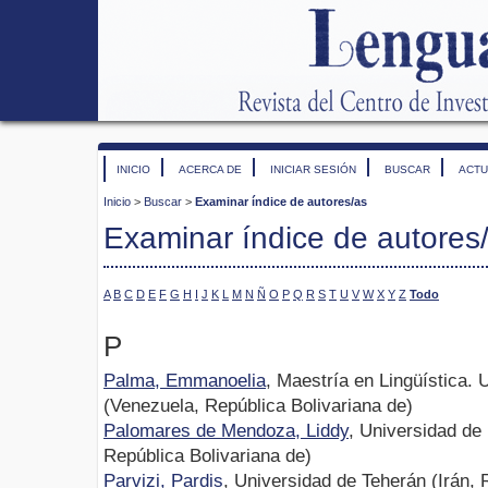
INICIO
ACERCA DE
INICIAR SESIÓN
BUSCAR
ACTU
Inicio
>
Buscar
>
Examinar índice de autores/as
Examinar índice de autores
A
B
C
D
E
F
G
H
I
J
K
L
M
N
Ñ
O
P
Q
R
S
T
U
V
W
X
Y
Z
Todo
P
Palma, Emmanoelia
, Maestría en Lingüística.
(Venezuela, República Bolivariana de)
Palomares de Mendoza, Liddy
, Universidad de
República Bolivariana de)
Parvizi, Pardis
, Universidad de Teherán (Irán, 