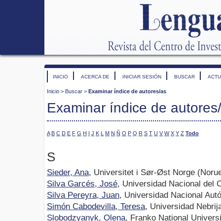
INICIO
ACERCA DE
INICIAR SESIÓN
BUSCAR
ACTU
Inicio
>
Buscar
>
Examinar índice de autores/as
Examinar índice de autores
A
B
C
D
E
F
G
H
I
J
K
L
M
N
Ñ
O
P
Q
R
S
T
U
V
W
X
Y
Z
Todo
S
Sieder, Ana
, Universitet i Sør-Øst Norge (Noru
Silva Garcés, José
, Universidad Nacional del
Silva Pereyra, Juan
, Universidad Nacional Au
Simón Cabodevilla, Teresa
, Universidad Nebrij
Slobodzyanyk, Olena
, Franko National Universi