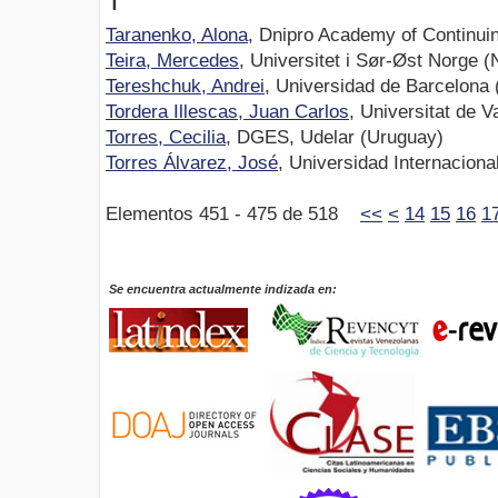
T
Taranenko, Alona
, Dnipro Academy of Continui
Teira, Mercedes
, Universitet i Sør-Øst Norge 
Tereshchuk, Andrei
, Universidad de Barcelona
Tordera Illescas, Juan Carlos
, Universitat de 
Torres, Cecilia
, DGES, Udelar (Uruguay)
Torres Álvarez, José
, Universidad Internaciona
Elementos 451 - 475 de 518
<<
<
14
15
16
1
Se encuentra actualmente indizada en: