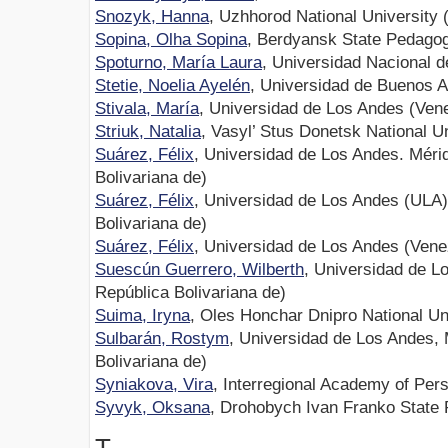
Snozyk, Hanna
, Uzhhorod National University 
Sopina, Olha Sopina
, Berdyansk State Pedagogi
Spoturno, María Laura
, Universidad Nacional d
Stetie, Noelia Ayelén
, Universidad de Buenos 
Stivala, María
, Universidad de Los Andes (Vene
Striuk, Natalia
, Vasyl’ Stus Donetsk National U
Suárez, Félix
, Universidad de Los Andes. Méri
Bolivariana de)
Suárez, Félix
, Universidad de Los Andes (ULA)
Bolivariana de)
Suárez, Félix
, Universidad de Los Andes (Vene
Suescún Guerrero, Wilberth
, Universidad de L
República Bolivariana de)
Suima, Iryna
, Oles Honchar Dnipro National Un
Sulbarán, Rostym
, Universidad de Los Andes, 
Bolivariana de)
Syniakova, Vira
, Interregional Academy of Pe
Syvyk, Oksana
, Drohobych Ivan Franko State 