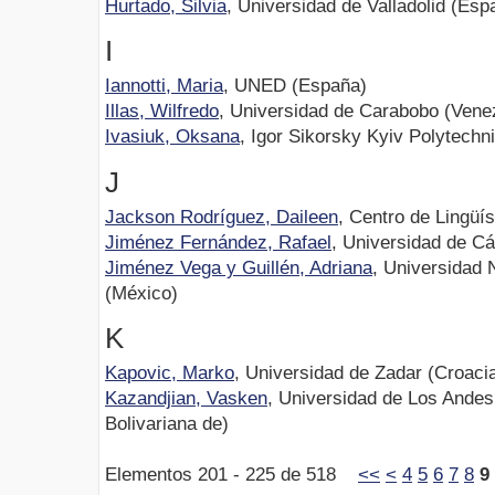
Hurtado, Silvia
, Universidad de Valladolid (Esp
I
Iannotti, Maria
, UNED (España)
Illas, Wilfredo
, Universidad de Carabobo (Venez
Ivasiuk, Oksana
, Igor Sikorsky Kyiv Polytechni
J
Jackson Rodríguez, Daileen
, Centro de Lingüí
Jiménez Fernández, Rafael
, Universidad de C
Jiménez Vega y Guillén, Adriana
, Universidad
(México)
K
Kapovic, Marko
, Universidad de Zadar (Croaci
Kazandjian, Vasken
, Universidad de Los Andes
Bolivariana de)
Elementos 201 - 225 de 518
<<
<
4
5
6
7
8
9