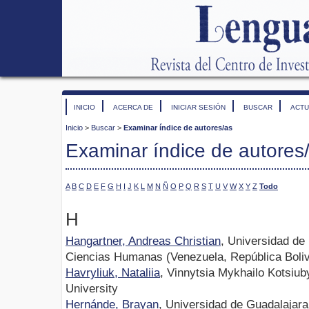
INICIO
ACERCA DE
INICIAR SESIÓN
BUSCAR
ACTU
Inicio
>
Buscar
>
Examinar índice de autores/as
Examinar índice de autores
A
B
C
D
E
F
G
H
I
J
K
L
M
N
Ñ
O
P
Q
R
S
T
U
V
W
X
Y
Z
Todo
H
Hangartner, Andreas Christian
, Universidad de
Ciencias Humanas (Venezuela, República Boliv
Havryliuk, Nataliia
, Vinnytsia Mykhailo Kotsiub
University
Hernánde, Brayan
, Universidad de Guadalajara