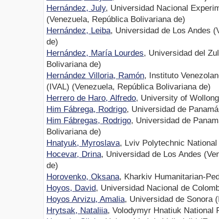
Hernández, July
, Universidad Nacional Experim
(Venezuela, República Bolivariana de)
Hernández, Leiba
, Universidad de Los Andes (
de)
Hernández, María Lourdes
, Universidad del Zu
Bolivariana de)
Hernández Villoria, Ramón
, Instituto Venezola
(IVAL) (Venezuela, República Bolivariana de)
Herrero de Haro, Alfredo
, University of Wollong
Him Fábrega, Rodrigo
, Universidad de Panam
Him Fábregas, Rodrigo
, Universidad de Panam
Bolivariana de)
Hnatyuk, Myroslava
, Lviv Polytechnic National
Hocevar, Drina
, Universidad de Los Andes (Ven
de)
Horovenko, Oksana
, Kharkiv Humanitarian-Pe
Hoyos, David
, Universidad Nacional de Colomb
Hoyos Arvizu, Amalia
, Universidad de Sonora 
Hrytsak, Nataliia
, Volodymyr Hnatiuk National 