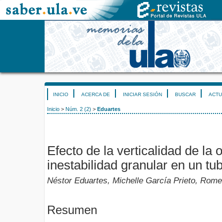
INICIO
ACERCA DE
INICIAR SESIÓN
BUSCAR
ACTU
Inicio
>
Núm. 2 (2)
>
Eduartes
Efecto de la verticalidad de la 
inestabilidad granular en un tu
Néstor Eduartes, Michelle García Prieto, Rome
Resumen