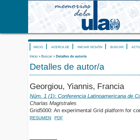
INICIO
ACERCA DE
INICIAR SESIÓN
BUSCAR
ACTU
Inicio
>
Buscar
>
Detalles de autor/a
Detalles de autor/a
Georgiou, Yiannis, Francia
Núm. 1 (1): Conferencia Latinoamericana de C
Charlas Magistrales
Grid5000: An experimental Grid platform for c
RESUMEN
PDF