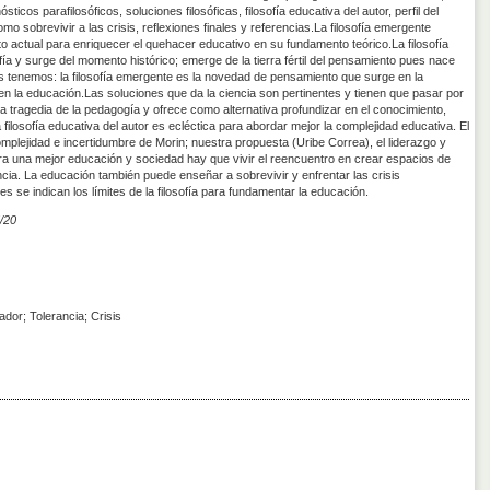
ósticos parafilosóficos, soluciones filosóficas, filosofía educativa del autor, perfil del
 sobrevivir a las crisis, reflexiones finales y referencias.La filosofía emergente
o actual para enriquecer el quehacer educativo en su fundamento teórico.La filosofía
fía y surge del momento histórico; emerge de la tierra fértil del pensamiento pues nace
es tenemos: la filosofía emergente es la novedad de pensamiento que surge en la
en la educación.Las soluciones que da la ciencia son pertinentes y tienen que pasar por
 la tragedia de la pedagogía y ofrece como alternativa profundizar en el conocimiento,
 filosofía educativa del autor es ecléctica para abordar mejor la complejidad educativa. El
omplejidad e incertidumbre de Morin; nuestra propuesta (Uribe Correa), el liderazgo y
a una mejor educación y sociedad hay que vivir el reencuentro en crear espacios de
cia. La educación también puede enseñar a sobrevivir y enfrentar las crisis
es se indican los límites de la filosofía para fundamentar la educación.
/20
ador; Tolerancia; Crisis