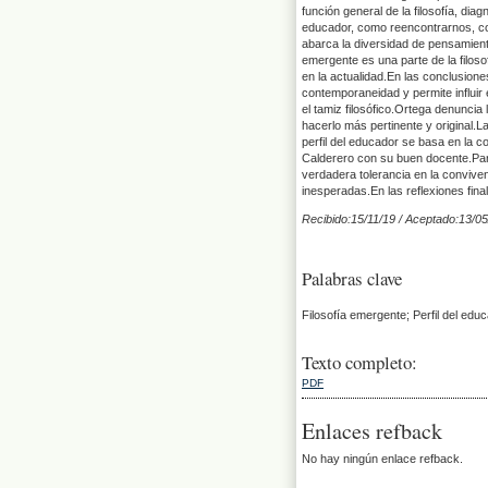
función general de la filosofía, diagn
educador, como reencontrarnos, como
abarca la diversidad de pensamient
emergente es una parte de la filoso
en la actualidad.En las conclusion
contemporaneidad y permite influir 
el tamiz filosófico.Ortega denuncia
hacerlo más pertinente y original.La
perfil del educador se basa en la c
Calderero con su buen docente.Par
verdadera tolerancia en la conviven
inesperadas.En las reflexiones final
Recibido:15/11/19 / Aceptado:13/05
Palabras clave
Filosofía emergente; Perfil del educ
Texto completo:
PDF
Enlaces refback
No hay ningún enlace refback.