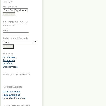
IDIOMA
Escoge idioma
CONTENIDO DE LA
REVISTA
Buscar
Ámbito de la búsqueda
Examinar
Por número
Por autor/a
Por título
Otras revistas
TAMAÑO DE FUENTE
INFORMACIÓN
Para lectores/as
Para autores/as
Para bibliotecarios/as
HERRAMIENTAS DEL