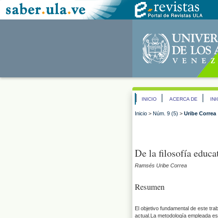
INICIO
ACERCA DE
IN
Inicio
>
Núm. 9 (5)
>
Uribe Correa
De la filosofía educ
Ramsés Uribe Correa
Resumen
El objetivo fundamental de este tra
actual.La metodología empleada es