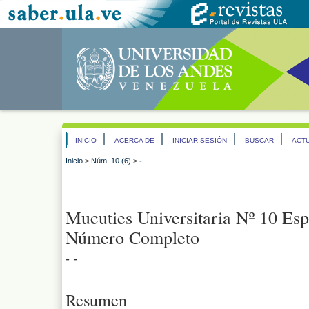
INICIO
ACERCA DE
INICIAR SESIÓN
BUSCAR
ACT
Inicio
>
Núm. 10 (6)
>
-
Mucuties Universitaria Nº 10 Es
Número Completo
- -
Resumen