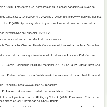
vila A (2018). Empoderar a los Profesores en su Quehacer Académico a través de
d de Guadalajara.Revista Apertura vol.10 no.1. Disponible: http://www:udgvitual.udg.mx.
zález, P. (2016). Aprendizaje docente y reestructuración de sus creencias en los
ades Investigativas en Educación. 16(3) 1-25.
Corporación Universitaria Minuto de Dios. Colombia.
a. Teoría de las Ciencias. Plan de Ciencia Integral, Universidad de Paris. Disponible:
educación: Ideas para seguir transformando la educación. Ediciones CIM. Caracas,
2). Ciencia, Sociedades y Cultura Emergente .25ª Ed. São Paulo: Editora Cultrix. Sao
en la Pedagogía Universitaria. Un Modelo de Innovación en el Desarrollo del Educando
o. Disponible: https://www.eumed.net.rev.atlante.
). Profesores: vidas nuevas, verdades antiguas. Madrid: Narcea.
 la tecnología. Alcan, Paris GAITÁN, X y Vélez, k. (2020). Pensamiento Crítico en la
oteca.clasco.educar. Universidad de la Sallé, Bogotá