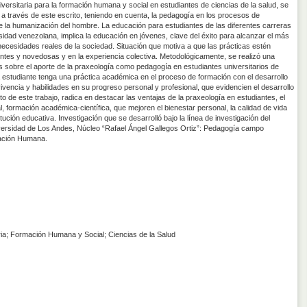
ersitaria para la formación humana y social en estudiantes de ciencias de la salud, se
 a través de este escrito, teniendo en cuenta, la pedagogía en los procesos de
 la humanización del hombre. La educación para estudiantes de las diferentes carreras
rsidad venezolana, implica la educación en jóvenes, clave del éxito para alcanzar el más
necesidades reales de la sociedad. Situación que motiva a que las prácticas estén
ntes y novedosas y en la experiencia colectiva. Metodológicamente, se realizó una
es sobre el aporte de la praxeología como pedagogía en estudiantes universitarios de
a estudiante tenga una práctica académica en el proceso de formación con el desarrollo
vivencia y habilidades en su progreso personal y profesional, que evidencien el desarrollo
to de este trabajo, radica en destacar las ventajas de la praxeología en estudiantes, el
, formación académica-científica, que mejoren el bienestar personal, la calidad de vida
titución educativa. Investigación que se desarrolló bajo la línea de investigación del
ersidad de Los Andes, Núcleo “Rafael Ángel Gallegos Ortiz”: Pedagogía campo
mación Humana.
ia; Formación Humana y Social; Ciencias de la Salud