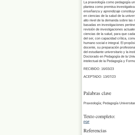
La praxeología como pedagogía univ
plantea como premisa investigativa
enseñanza y aprendizaje constituye
en ciencias de la salud de la unive
alto nivel de la demanda sobre las 
basadas en investigaciones pertine
revisión de investigaciones actual
ciencias de la salud, para que cad
del ser, con capacidad crítica, con
humano social e integral. El propósi
docente, su preparación profesional
del estudiante universitario y la ins
Doctorado en Pedagogía de la Univ
intelectual de la Pedagogía y For
RECIBIDO: 16/03/23
ACEPTADO: 13/07/23
Palabras clave
Praxeología; Pedagogía Universitar
Texto completo:
PDF
Referencias