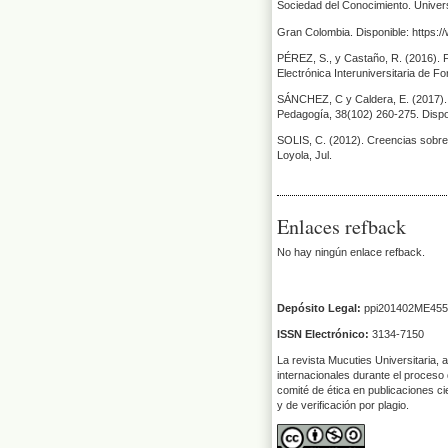
Sociedad del Conocimiento. Univers
Gran Colombia. Disponible: https:/
PÉREZ, S., y Castaño, R. (2016). Fu
Electrónica Interuniversitaria de F
SÁNCHEZ, C y Caldera, E. (2017). Ap
Pedagogía, 38(102) 260-275. Dispo
SOLIS, C. (2012). Creencias sobre
Loyola, Jul.
Enlaces refback
No hay ningún enlace refback.
Depósito Legal:
ppi201402ME455
ISSN Electrónico:
3134-7150
La revista Mucuties Universitaria, 
internacionales durante el proceso 
comité de ética en publicaciones ci
y de verificación por plagio.