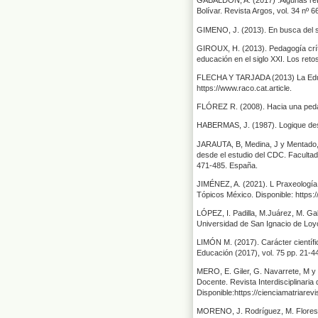
GABALDÓN, A. (2017) .Algunas refle
Bolívar. Revista Argos, vol. 34 nº 6
GIMENO, J. (2013). En busca del s
GIROUX, H. (2013). Pedagogía críti
educación en el siglo XXI. Los reto
FLECHA Y TARJADA (2013) La Educac
https://www.raco.cat.article.
FLÓREZ R. (2008). Hacia una pedag
HABERMAS, J. (1987). Logique des sc
JARAUTA, B, Medina, J y Mentado, 
desde el estudio del CDC. Facultad
471-485. España.
JIMÉNEZ, A. (2021). L Praxeología 
Tópicos México. Disponible: https:
LÓPEZ, I. Padilla, M.Juárez, M. Ga
Universidad de San Ignacio de Loyol
LIMÓN M. (2017). Carácter científ
Educación (2017), vol. 75 pp. 21-4
MERO, E. Giler, G. Navarrete, M y
Docente. Revista Interdisciplinari
Disponible:https://cienciamatriarevi
MORENO, J. Rodríguez, M. Flores, 