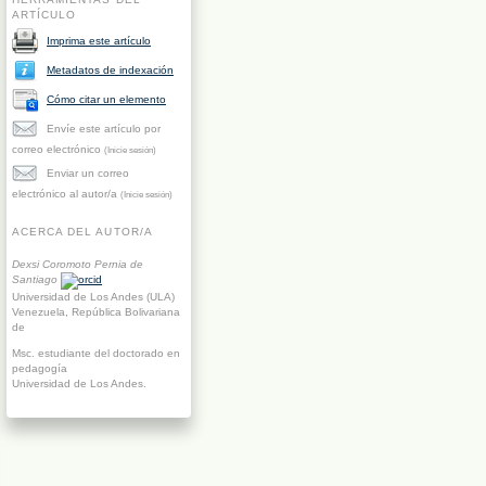
ARTÍCULO
Imprima este artículo
Metadatos de indexación
Cómo citar un elemento
Envíe este artículo por
correo electrónico
(Inicie sesión)
Enviar un correo
electrónico al autor/a
(Inicie sesión)
ACERCA DEL AUTOR/A
Dexsi Coromoto Pernia de
Santiago
Universidad de Los Andes (ULA)
Venezuela, República Bolivariana
de
Msc. estudiante del doctorado en
pedagogía
Universidad de Los Andes.