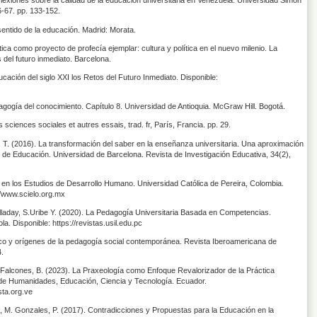
xiones sobre la calidad de la educación universitaria en Venezuela. Universidad Simón
6-67. pp. 133-152.
entido de la educación. Madrid: Morata.
ca como proyecto de profecía ejemplar: cultura y política en el nuevo milenio. La
s del futuro inmediato. Barcelona.
ión del siglo XXI los Retos del Futuro Inmediato. Disponible:
ogía del conocimiento. Capítulo 8. Universidad de Antioquia. McGraw Hill. Bogotá.
iences sociales et autres essais, trad. fr, París, Francia. pp. 29.
T. (2016). La transformación del saber en la enseñanza universitaria. Una aproximación
 de Educación. Universidad de Barcelona. Revista de Investigación Educativa, 34(2),
en los Estudios de Desarrollo Humano. Universidad Católica de Pereira, Colombia.
//www.scielo.org.mx
lladay, S.Uribe Y. (2020). La Pedagogía Universitaria Basada en Competencias.
a. Disponible: https://revistas.usil.edu.pc
ico y orígenes de la pedagogía social contemporánea. Revista Iberoamericana de
4.
 Falcones, B. (2023). La Praxeología como Enfoque Revalorizador de la Práctica
a de Humanidades, Educación, Ciencia y Tecnología. Ecuador.
sta.org.ve
M. Gonzales, P. (2017). Contradicciones y Propuestas para la Educación en la