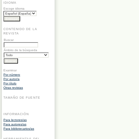
IDIOMA
Escoge idioma
CONTENIDO DE LA
REVISTA
Buscar
Ámbito de la búsqueda
Examinar
Por número
Por autor/a
Por título
Otras revistas
TAMAÑO DE FUENTE
INFORMACIÓN
Para lectores/as
Para autores/as
Para bibliotecarios/as
HERRAMIENTAS DEL