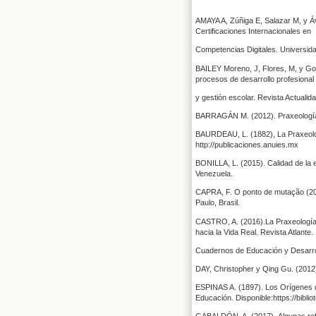
AMAYA A, Zúñiga E, Salazar M, y Á
Certificaciones Internacionales en
Competencias Digitales. Universida
BAILEY Moreno, J, Flores, M, y Gon
procesos de desarrollo profesional
y gestión escolar. Revista Actualid
BARRAGÁN M. (2012). Praxeología. 
BAURDEAU, L. (1882), La Praxeologi
http://publicaciones.anuies.mx
BONILLA, L. (2015). Calidad de la 
Venezuela.
CAPRA, F. O ponto de mutação (201
Paulo, Brasil.
CASTRO, A. (2016).La Praxeología 
hacia la Vida Real. Revista Atlante.
Cuadernos de Educación y Desarroll
DAY, Christopher y Qing Gu. (2012
ESPINAS A. (1897). Los Orígenes de
Educación. Disponible:https://bibli