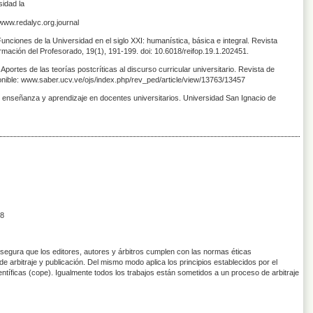
idad la
/www.redalyc.org.journal
nciones de la Universidad en el siglo XXI: humanística, básica e integral. Revista
ormación del Profesorado, 19(1), 191-199. doi: 10.6018/reifop.19.1.202451.
ortes de las teorías postcríticas al discurso curricular universitario. Revista de
nible: www.saber.ucv.ve/ojs/index.php/rev_ped/article/view/13763/13457
 enseñanza y aprendizaje en docentes universitarios. Universidad San Ignacio de
8
asegura que los editores, autores y árbitros cumplen con las normas éticas
de arbitraje y publicación. Del mismo modo aplica los principios establecidos por el
entíficas (cope). Igualmente todos los trabajos están sometidos a un proceso de arbitraje