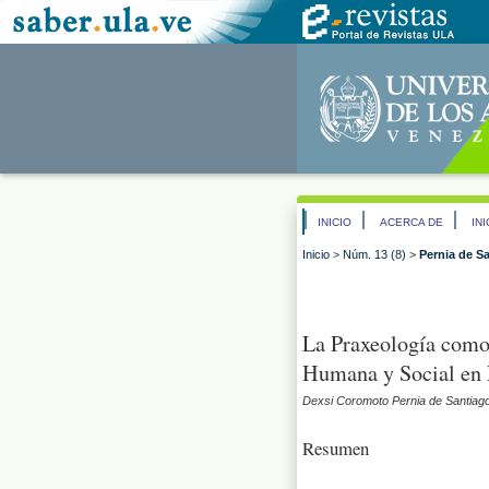
INICIO
ACERCA DE
IN
Inicio
>
Núm. 13 (8)
>
Pernia de S
La Praxeología como
Humana y Social en E
Dexsi Coromoto Pernia de Santiag
Resumen