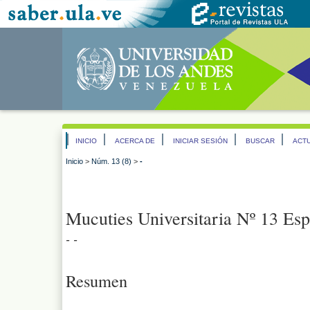
INICIO
ACERCA DE
INICIAR SESIÓN
BUSCAR
ACT
Inicio
>
Núm. 13 (8)
>
-
Mucuties Universitaria Nº 13 Esp
- -
Resumen