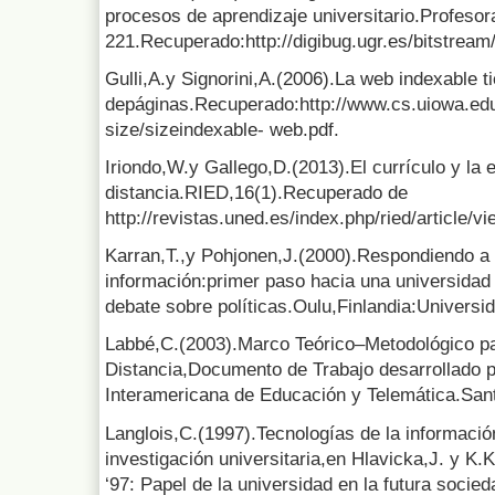
procesos de aprendizaje universitario.Profesor
221.Recuperado:http://digibug.ugr.es/bitstre
Gulli,A.y Signorini,A.(2006).La web indexable 
depáginas.Recuperado:http://www.cs.uiowa.edu
size/sizeindexable- web.pdf.
Iriondo,W.y Gallego,D.(2013).El currículo y la 
distancia.RIED,16(1).Recuperado de
http://revistas.uned.es/index.php/ried/article/
Karran,T.,y Pohjonen,J.(2000).Respondiendo a l
información:primer paso hacia una universidad
debate sobre políticas.Oulu,Finlandia:Universi
Labbé,C.(2003).Marco Teórico–Metodológico pa
Distancia,Documento de Trabajo desarrollado 
Interamericana de Educación y Telemática.Sant
Langlois,C.(1997).Tecnologías de la informaci
investigación universitaria,en Hlavicka,J. y K
‘97: Papel de la universidad en la futura socie