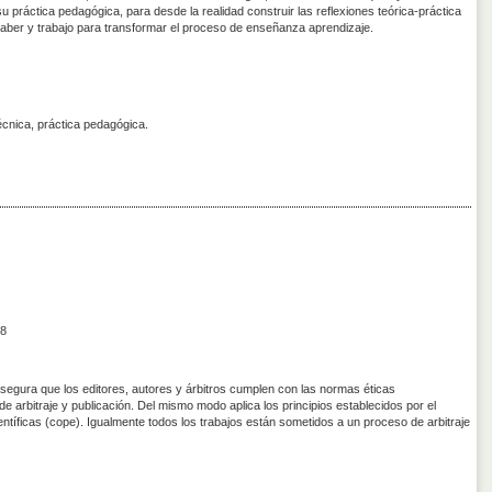
su práctica pedagógica, para desde la realidad construir las reflexiones teórica-práctica
aber y trabajo para transformar el proceso de enseñanza aprendizaje.
écnica, práctica pedagógica.
8
asegura que los editores, autores y árbitros cumplen con las normas éticas
de arbitraje y publicación. Del mismo modo aplica los principios establecidos por el
entíficas (cope). Igualmente todos los trabajos están sometidos a un proceso de arbitraje