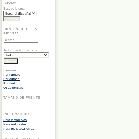
IDIOMA
Escoge idioma
CONTENIDO DE LA
REVISTA
Buscar
Ámbito de la búsqueda
Examinar
Por número
Por autor/a
Por título
Otras revistas
TAMAÑO DE FUENTE
INFORMACIÓN
Para lectores/as
Para autores/as
Para bibliotecarios/as
HERRAMIENTAS DEL