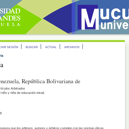
ICIAR SESIÓN
BUSCAR
ACTUAL
ARCHIVOS
r/a
/a
enezuela, República Bolivariana de
rtículos Arbitrados
 niño y niña de educación inicial
8
asegura que los editores, autores y árbitros cumplen con las normas éticas