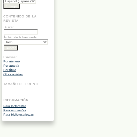
CONTENIDO DE LA
REVISTA
Buscar
Ámbito de la búsqueda
Examinar
Por número
Por autor/a
Por título
Otras revistas
TAMAÑO DE FUENTE
INFORMACIÓN
Para lectores/as
Para autores/as
Para bibliotecarios/as