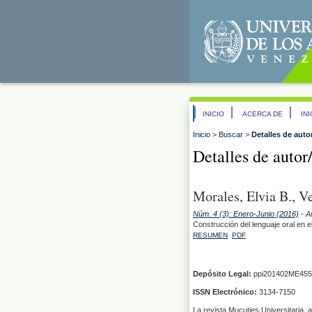
INICIO
ACERCA DE
IN
Inicio
>
Buscar
>
Detalles de auto
Detalles de autor
Morales, Elvia B., V
Núm. 4 (3): Enero-Junio (2016)
- A
Construcción del lenguaje oral en el
RESUMEN
PDF
Depósito Legal:
ppi201402ME455
ISSN Electrónico:
3134-7150
La revista Mucuties Universitaria, 