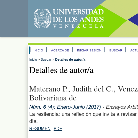
INICIO
ACERCA DE
INICIAR SESIÓN
BUSCAR
ACT
Inicio
>
Buscar
>
Detalles de autor/a
Detalles de autor/a
Materano P., Judith del C., Vene
Bolivariana de
Núm. 6 (4): Enero-Junio (2017)
- Ensayos Arbi
La resilencia: una reflexión que invita a revisa
día.
RESUMEN
PDF