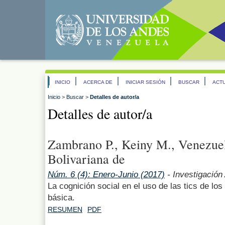
INICIO
ACERCA DE
INICIAR SESIÓN
BUSCAR
ACT
Inicio
>
Buscar
>
Detalles de autor/a
Detalles de autor/a
Zambrano P., Keiny M., Venezuel
Bolivariana de
Núm. 6 (4): Enero-Junio (2017)
- Investigación 
La cognición social en el uso de las tics de lo
básica.
RESUMEN
PDF