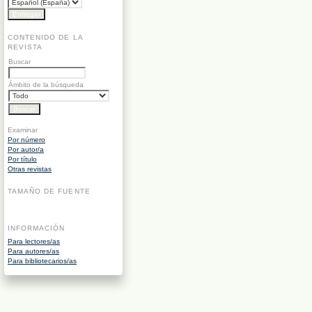
CONTENIDO DE LA
REVISTA
Buscar
Ámbito de la búsqueda
Examinar
Por número
Por autor/a
Por título
Otras revistas
TAMAÑO DE FUENTE
INFORMACIÓN
Para lectores/as
Para autores/as
Para bibliotecarios/as