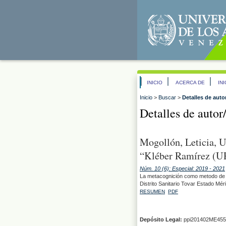
INICIO
ACERCA DE
IN
Inicio
>
Buscar
>
Detalles de auto
Detalles de autor
Mogollón, Leticia, U
“Kléber Ramírez (UP
Núm. 10 (6): Especial: 2019 - 2021
La metacognición como metodo de la
Distrito Sanitario Tovar Estado Mér
RESUMEN
PDF
Depósito Legal:
ppi201402ME455