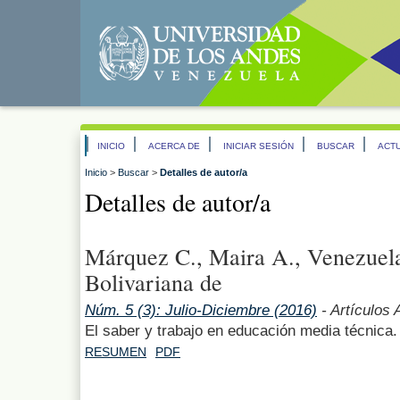
INICIO
ACERCA DE
INICIAR SESIÓN
BUSCAR
ACT
Inicio
>
Buscar
>
Detalles de autor/a
Detalles de autor/a
Márquez C., Maira A., Venezuela
Bolivariana de
Núm. 5 (3): Julio-Diciembre (2016)
- Artículos 
El saber y trabajo en educación media técnica.
RESUMEN
PDF