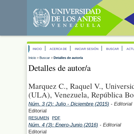
INICIO
ACERCA DE
INICIAR SESIÓN
BUSCAR
ACT
Inicio
>
Buscar
>
Detalles de autor/a
Detalles de autor/a
Marquez C., Raquel V., Universi
(ULA), Venezuela, República Bol
Núm. 3 (2): Julio - Diciembre (2015)
- Editorial
Editorial
RESUMEN
PDF
Núm. 4 (3): Enero-Junio (2016)
- Editorial
Editorial