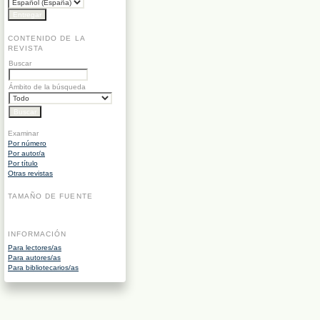
CONTENIDO DE LA
REVISTA
Buscar
Ámbito de la búsqueda
Examinar
Por número
Por autor/a
Por título
Otras revistas
TAMAÑO DE FUENTE
INFORMACIÓN
Para lectores/as
Para autores/as
Para bibliotecarios/as