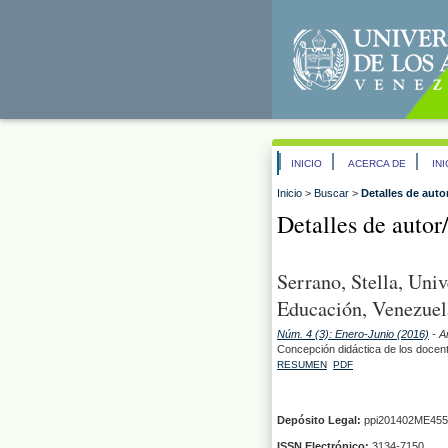
INICIO
ACERCA DE
IN
Inicio
>
Buscar
>
Detalles de auto
Detalles de autor
Serrano, Stella, Uni
Educación, Venezuela
Núm. 4 (3): Enero-Junio (2016)
- A
Concepción didáctica de los docent
RESUMEN
PDF
Depósito Legal:
ppi201402ME455
ISSN Electrónico:
3134-7150