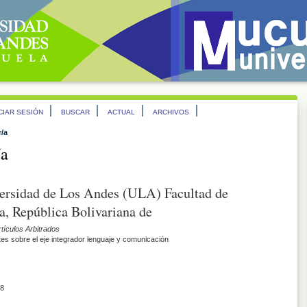
ICIAR SESIÓN
BUSCAR
ACTUAL
ARCHIVOS
r/a
/a
versidad de Los Andes (ULA) Facultad de
, República Bolivariana de
rtículos Arbitrados
es sobre el eje integrador lenguaje y comunicación
8