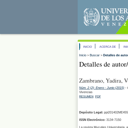
INICIO
ACERCA DE
IN
Inicio
>
Buscar
>
Detalles de auto
Detalles de autor
Zambrano, Yadira, V
Núm. 2 (2): Enero - Junio (2015)
- 
Vivencias
RESUMEN
PDF
Depósito Legal:
ppi201402ME455
ISSN Electrónico:
3134-7150
La revista Mucuties Universitaria, 