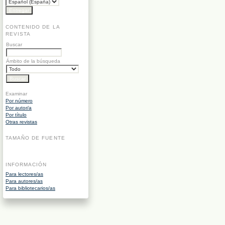
CONTENIDO DE LA
REVISTA
Buscar
Ámbito de la búsqueda
Examinar
Por número
Por autor/a
Por título
Otras revistas
TAMAÑO DE FUENTE
INFORMACIÓN
Para lectores/as
Para autores/as
Para bibliotecarios/as