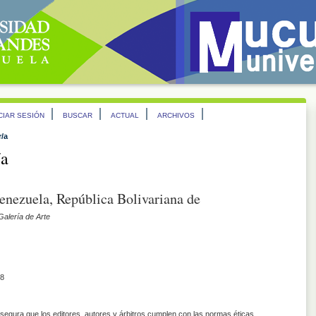
ICIAR SESIÓN
BUSCAR
ACTUAL
ARCHIVOS
r/a
/a
enezuela, República Bolivariana de
Galería de Arte
8
asegura que los editores, autores y árbitros cumplen con las normas éticas