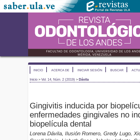
INICIO
ACERCA DE
INICIAR SESIÓN
BUSCAR
ACTU
Inicio
>
Vol. 14, Núm. 2 (2019)
>
Dávila
Gingivitis inducida por biopelíc
enfermedades gingivales no in
biopelícula dental
Lorena Dávila, Ilusión Romero, Gredy Lugo, X