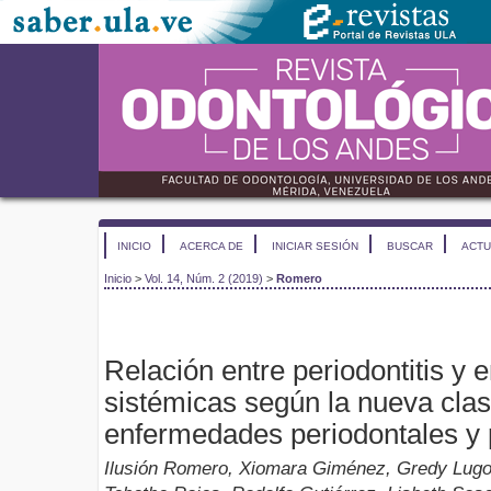
INICIO
ACERCA DE
INICIAR SESIÓN
BUSCAR
ACTU
Inicio
>
Vol. 14, Núm. 2 (2019)
>
Romero
Relación entre periodontitis y
sistémicas según la nueva clas
enfermedades periodontales y 
Ilusión Romero, Xiomara Giménez, Gredy Lugo, 