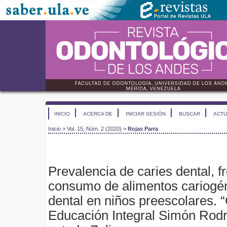
INICIO
ACERCA DE
INICIAR SESIÓN
BUSCAR
ACTU
Inicio
>
Vol. 15, Núm. 2 (2020)
>
Rojas Parra
Prevalencia de caries dental, f
consumo de alimentos cariogén
dental en niños preescolares. 
Educación Integral Simón Rodrí