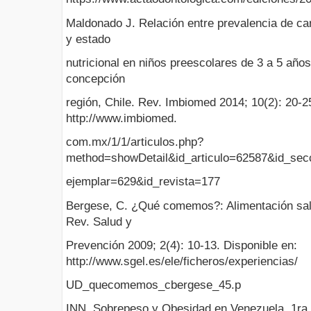
Maldonado J. Relación entre prevalencia de cari
y estado
nutricional en niños preescolares de 3 a 5 años
concepción
región, Chile. Rev. Imbiomed 2014; 10(2): 20-2
http://www.imbiomed.
com.mx/1/1/articulos.php?
method=showDetail&id_articulo=62587&id_sec
ejemplar=629&id_revista=177
Bergese, C. ¿Qué comemos?: Alimentación salu
Rev. Salud y
Prevención 2009; 2(4): 10-13. Disponible en:
http://www.sgel.es/ele/ficheros/experiencias/
UD_quecomemos_cbergese_45.p
INN. Sobrepeso y Obesidad en Venezuela. 1ra e