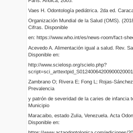
Paris: Anolca; 2005.
Vaes H. Odontología pediátrica. 2da ed. Carac
Organización Mundial de la Salud (OMS). (2018
Cifras. Disponible
en: https://www.who.int/es/news-room/fact-sheet
Acevedo A. Alimentación igual a salud. Rev. Sa
Disponible en:
http://www.scielosp.org/scielo.php?
script=sci_arttextpid_S0124006420090002000
Zambrano O; Rivera E; Fong L; Rojas-Sánchez F
Prevalencia
y patrón de severidad de la caries de infancia
Municipio
Maracaibo, estado Zulia, Venezuela. Acta Odont
Disponible en:
https://www.actaodontologica.com/ediciones/201