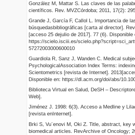
González M, Mattar S. Las claves de las palabr
científicos. Rev. MVZCórdoba; 2011, 17(2): 29
Grande J, García F, Callol L. Importancia de la
búsquedasbibliográficas [carta al director]. Re
[acceso 25 dejulio de 2017]. 77 (6). Disponible 
https://scielo.isciii.es/scielo.php?script=sci_a
57272003000600010
Guardiola R, Sanz J, Wanden C. Medical subje
PsychologicalAssociation Index Terms: indexing
Scientometrics [revista de Internet]. 2013[acces
Disponible en: https://dl.acm.org/doi/abs/10.1
Biblioteca Virtual en Salud, DeSH – Descriptor
Web].
Jiménez J. 1998: 6(3). Acceso a Medline y Lil
[revista enInternet].
Brki S, Vu¨enovi M, Oki Z. Title, abstract, key
biomedical articles. RevArchive of Oncology; 2