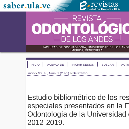
INICIO
ACERCA DE
INICIAR SESIÓN
BUSCAR
ACTU
Inicio
>
Vol. 16, Núm. 1 (2021)
>
Del Canto
Estudio bibliométrico de los r
especiales presentados en la F
Odontología de la Universidad
2012-2019.