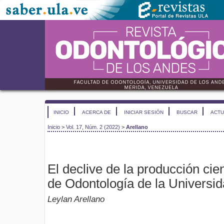
INICIO
ACERCA DE
INICIAR SESIÓN
BUSCAR
ACTU
Inicio
>
Vol. 17, Núm. 2 (2022)
>
Arellano
El declive de la producción cien
de Odontología de la Universi
Leylan Arellano