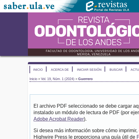
INICIO
ACERCA DE
INICIAR SESIÓN
BUSCAR
ACTU
Inicio
>
Vol. 19, Núm. 1 (2024)
>
Guerrero
El archivo PDF seleccionado se debe cargar aqu
instalado un módulo de lectura de PDF (por eje
Adobe Acrobat Reader
).
Si desea más información sobre cómo imprimir, 
Highwire Press le proporciona una guía útil de
P