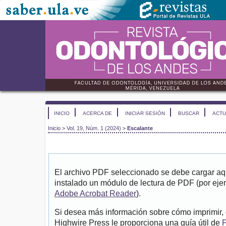
INICIO
ACERCA DE
INICIAR SESIÓN
BUSCAR
ACTU
Inicio
>
Vol. 19, Núm. 1 (2024)
>
Escalante
El archivo PDF seleccionado se debe cargar aqu
instalado un módulo de lectura de PDF (por eje
Adobe Acrobat Reader
).
Si desea más información sobre cómo imprimir, 
Highwire Press le proporciona una guía útil de
P