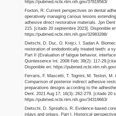
https://pubmed.ncbi.nlm.nih.gov/37819563/
Foxton, R. Current perspectives on dental adhe
operatively managing carious lesions extending
adhesive direct restorative materials. Jpn Den
215. [citado 20 septiembre 2023]. Disponible en
https://pubmed.ncbi.nlm.nih.gov/32983288/
Dietschi, D. Duc, O. Krejci, I. Sadan A. Biomec
restoration of endodontically treated teeth: a sy
Part II (Evaluation of fatigue behavior, interface
Quintessence Int. 2008 Feb; 39(2): 117-29.[cit
Disponible en: https://pubmed.ncbi.nlm.nih.go
Ferraris, F. Mascetti, T. Tognini, M. Testori, M.
Comparison of posterior indirect adhesive resto
preparations designs according to the adhestheti
Dent. 2021 Aug 17; 16(3): 262-279. [citado 20 
https://pubmed.ncbi.nlm.nih.gov/34319663/
Dietschi, D. Spreafico, R. Evidence-based con
inlays and onlays. Part I. Historical perspective