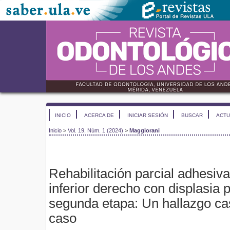
INICIO
ACERCA DE
INICIAR SESIÓN
BUSCAR
ACTU
Inicio
>
Vol. 19, Núm. 1 (2024)
>
Maggiorani
Rehabilitación parcial adhesiv
inferior derecho con displasia p
segunda etapa: Un hallazgo ca
caso