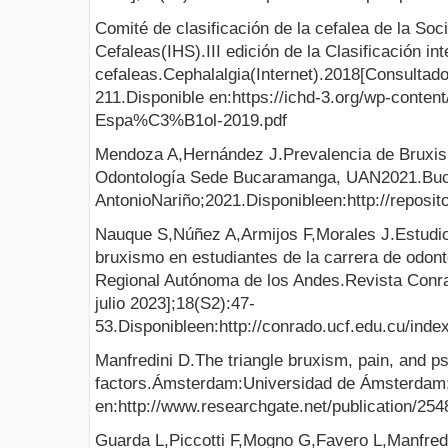
Comité de clasificación de la cefalea de la Soc
Cefaleas(IHS).III edición de la Clasificación in
cefaleas.Cephalalgia(Internet).2018[Consultado
211.Disponible en:https://ichd-3.org/wp-conten
Espa%C3%B1ol-2019.pdf
Mendoza A,Hernández J.Prevalencia de Bruxis
Odontología Sede Bucaramanga, UAN2021.Buc
AntonioNariño;2021.Disponibleen:http://reposi
Nauque S,Núñez A,Armijos F,Morales J.Estudio
bruxismo en estudiantes de la carrera de odont
Regional Autónoma de los Andes.Revista Conra
julio 2023];18(S2):47-
53.Disponibleen:http://conrado.ucf.edu.cu/inde
Manfredini D.The triangle bruxism, pain, and p
factors.Ámsterdam:Universidad de Ámsterdam;
en:http://www.researchgate.net/publication/2
Guarda L,Piccotti F,Mogno G,Favero L,Manfredi