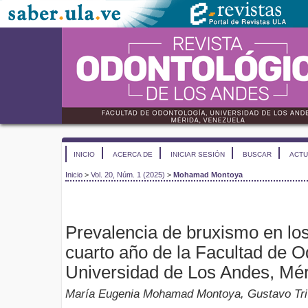
INICIO
ACERCA DE
INICIAR SESIÓN
BUSCAR
ACTU
Inicio
>
Vol. 20, Núm. 1 (2025)
>
Mohamad Montoya
Prevalencia de bruxismo en los
cuarto año de la Facultad de O
Universidad de Los Andes, Mé
María Eugenia Mohamad Montoya, Gustavo Triv