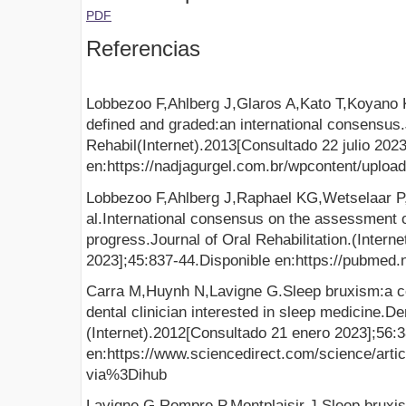
PDF
Referencias
Lobbezoo F,Ahlberg J,Glaros A,Kato T,Koyano 
defined and graded:an international consensus.
Rehabil(Internet).2013[Consultado 22 julio 2023
en:https://nadjagurgel.com.br/wpcontent/uploa
Lobbezoo F,Ahlberg J,Raphael KG,Wetselaar P
al.International consensus on the assessment o
progress.Journal of Oral Rehabilitation.(Intern
2023];45:837-44.Disponible en:https://pubmed.
Carra M,Huynh N,Lavigne G.Sleep bruxism:a c
dental clinician interested in sleep medicine.D
(Internet).2012[Consultado 21 enero 2023];56:
en:https://www.sciencedirect.com/science/arti
via%3Dihub
Lavigne G,Rompre P,Montplaisir J.Sleep bruxism