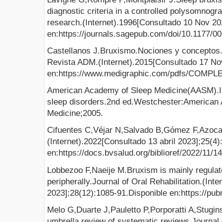
diagnostic criteria in a controlled polysomnogra
research.(Internet).1996[Consultado 10 Nov 20
en:https://journals.sagepub.com/doi/10.1177
Castellanos J.Bruxismo.Nociones y conceptos
Revista ADM.(Internet).2015[Consultado 17 Nov
en:https://www.medigraphic.com/pdfs/COMPL
American Academy of Sleep Medicine(AASM).Inte
sleep disorders.2nd ed.Westchester:American
Medicine;2005.
Cifuentes C,Véjar N,Salvado B,Gómez F,Azoca
(Internet).2022[Consultado 13 abril 2023];25(4
en:https://docs.bvsalud.org/biblioref/2022/11/1
Lobbezoo F,Naeije M.Bruxism is mainly regulate
peripherally.Journal of Oral Rehabilitation.(Int
2023];28(12):1085-91.Disponible en:https://pu
Melo G,Duarte J,Pauletto P,Porporatti A,Stugin
umbrella review of systematic reviews.Journal 