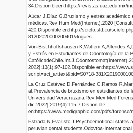
34.Disponibleen:https://revistas.uaz.edu.mx/i
Aúcar J,Díaz G.Bruxismo y estrés académico e
médicas.Rev Hum Med(Internet).2020 [Consulta
420.Disponible en:http://scielo.sld.cu/scielo.p
81202020000200401&lng=es
Von-Bischhoffshausen K,Wallem A,Allendes A,
y Estrés en Estudiantes de Odontología de la P
CatólicadeChile.Int.J.Odontostomat(Internet).
2022];13(1):97-102.Disponible en:https://www.s
script=sci_arttext&pid=S0718-381X201900010
La Cruz Estévez D,Fernández C,Ramos R,Marí
al.Prevalencia de bruxismo en estudiantes de la
Universidad Veracruzana.Rev Mex Med Forense
dic 2022];2019(4):115-7.Disponible
en:https://www.medigraphic.com/pdfs/forens
Estrada N,Evaristo T.Psychoemotional states a
peruvian dental students.Odovtos-International