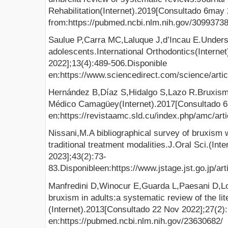
Rehabilitation(Internet).2019[Consultado 6may 
from:https://pubmed.ncbi.nlm.nih.gov/30993738
Saulue P,Carra MC,Laluque J,d’Incau E.Underst
adolescents.International Orthodontics(Interne
2022];13(4):489-506.Disponible
en:https://www.sciencedirect.com/science/arti
Hernández B,Díaz S,Hidalgo S,Lazo R.Bruxism
Médico Camagüey(Internet).2017[Consultado 6 
en:https://revistaamc.sld.cu/index.php/amc/art
Nissani,M.A bibliographical survey of bruxism 
traditional treatment modalities.J.Oral Sci.(Int
2023];43(2):73-
83.Disponibleen:https://www.jstage.jst.go.jp/a
Manfredini D,Winocur E,Guarda L,Paesani D,L
bruxism in adults:a systematic review of the lit
(Internet).2013[Consultado 22 Nov 2022];27(2)
en:https://pubmed.ncbi.nlm.nih.gov/23630682/