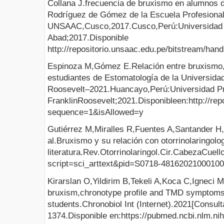
Collana J.frecuencia de bruxismo en alumnos de
Rodríguez de Gómez de la Escuela Profesional
UNSAAC,Cusco,2017.Cusco,Perú:Universidad N
Abad;2017.Disponible
http://repositorio.unsaac.edu.pe/bitstream/ha
Espinoza M,Gómez E.Relación entre bruxismo,
estudiantes de Estomatología de la Universida
Roosevelt–2021.Huancayo,Perú:Universidad P
FranklinRoosevelt;2021.Disponibleen:http:
sequence=1&isAllowed=y
Gutiérrez M,Miralles R,Fuentes A,Santander H
al.Bruxismo y su relación con otorrinolaringolog
literatura.Rev.Otorrinolaringol.Cir.CabezaCuel
script=sci_arttext&pid=S0718-4816202100010
Kirarslan O,Yildirim B,Tekeli A,Koca C,Igneci 
bruxism,chronotype profile and TMD symptoms
students.Chronobiol Int (Internet).2021[Consul
1374.Disponible en:https://pubmed.ncbi.nlm.ni