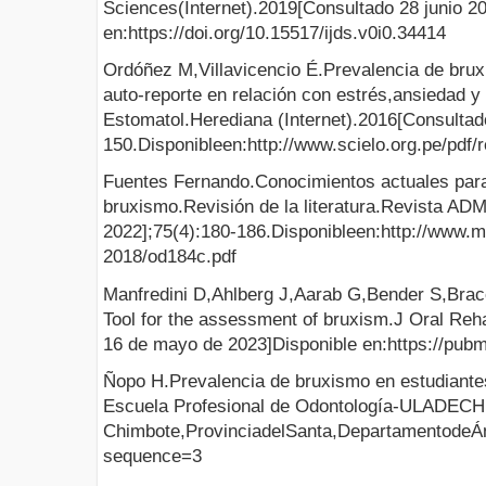
Sciences(Internet).2019[Consultado 28 junio 20
en:https://doi.org/10.15517/ijds.v0i0.34414
Ordóñez M,Villavicencio É.Prevalencia de bruxi
auto-reporte en relación con estrés,ansiedad y
Estomatol.Herediana (Internet).2016[Consultad
150.Disponibleen:http://www.scielo.org.pe/pdf
Fuentes Fernando.Conocimientos actuales para
bruxismo.Revisión de la literatura.Revista AD
2022];75(4):180-186.Disponibleen:http://www.
2018/od184c.pdf
Manfredini D,Ahlberg J,Aarab G,Bender S,Bracci
Tool for the assessment of bruxism.J Oral Reha
16 de mayo de 2023]Disponible en:https://pub
Ñopo H.Prevalencia de bruxismo en estudiantes 
Escuela Profesional de Odontología-ULADECH C
Chimbote,ProvinciadelSanta,Departamentode
sequence=3