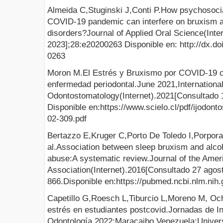
Almeida C,Stuginski J,Conti P.How psychosoci
COVID-19 pandemic can interfere on bruxism 
disorders?Journal of Applied Oral Science(Inte
2023];28:e20200263 Disponible en: http://dx.d
0263
Moron M.El Estrés y Bruxismo por COVID-19 c
enfermedad periodontal.June 2021,International
Odontostomatology(Internet).2021[Consultado 1
Disponible en:https://www.scielo.cl/pdf/ijodon
02-309.pdf
Bertazzo E,Kruger C,Porto De Toledo I,Porporat
al.Association between sleep bruxism and alcoh
abuse:A systematic review.Journal of the Amer
Association(Internet).2016[Consultado 27 agos
866.Disponible en:https://pubmed.ncbi.nlm.nih
Capetillo G,Roesch L,Tiburcio L,Moreno M, O
estrés en estudiantes postcovid.Jornadas de I
Odontología.2022;Maracaibo,Venezuela:Univers