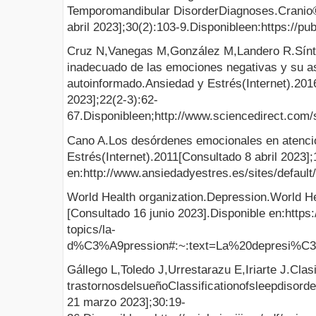
Temporomandibular DisorderDiagnoses.Cranio®
abril 2023];30(2):103-9.Disponibleen:https://p
Cruz N,Vanegas M,González M,Landero R.Sínt
inadecuado de las emociones negativas y su a
autoinformado.Ansiedad y Estrés(Internet).20
2023];22(2-3):62-
67.Disponibleen;http://www.sciencedirect.com/
Cano A.Los desórdenes emocionales en atenci
Estrés(Internet).2011[Consultado 8 abril 2023];
en:http://www.ansiedadyestres.es/sites/default
World Health organization.Depression.World He
[Consultado 16 junio 2023].Disponible en:https:
topics/la-
d%C3%A9pression#:~:text=La%20depresi%C
Gállego L,Toledo J,Urrestarazu E,Iriarte J.Clasi
trastornosdelsueñoClassificationofsleepdisorde
21 marzo 2023];30:19-