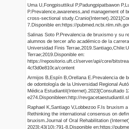
Uma U,Fongpisuttikul P,Padungpipatbawon P,L
P.Prevalence,awareness,and management of bru
cross-sectional study.Cranio(Internet).2021[Co
7.Disponible en:https://pubmed.ncbi.nlm.nih.g
Salinas Soto P.Prevalencia de bruxismo y su r
alumnos de tercer año académico de la carrera
Universidad Finis Terrae,2019.Santiago,Chile:U
Terrae;2019.Disponible en:
https://repositorio.uft.cl/server/api/core/bitst
4cf3d0e810ca/content
Armijos B,Espín B,Orellana E.Prevalencia de b
de odontología de la Universidad Regional Au
Médica Estudiantil(Internet).2023[Consultado 1
e274.Disponibleen:http://revgacetaestudiantil.
Raphael K,Santiago V,Lobbezoo F.Is bruxism a 
Rethinking the international consensus on defin
bruxism.Journal of Oral Rehabilitation (Interne
2023];43(10):791-8.Disponible en:https://pubm